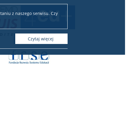
taniu z naszego serwisu. Czy
czytaj więcej
spółpracy z zagranicą
Biuro Współpracy z Zagranicą
Krakowskie Przedmieście 26/28
00-927 Warszawa