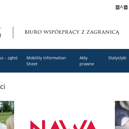
A
biuro współpracy z zagranicą
s – zgłoś
Mobility Information
Akty
Statystyki
Sheet
prawne
ci