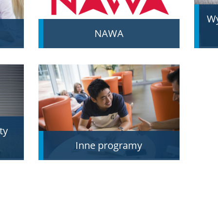
W
NAWA
ty
Inne programy