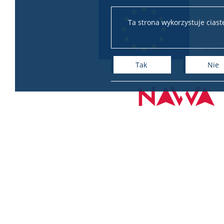
Ta strona wykorzystuje cias
Tak
Nie
+
−