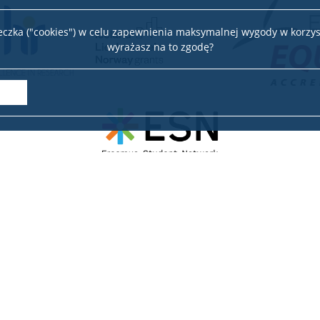
teczka ("cookies") w celu zapewnienia maksymalnej wygody w korzys
wyrażasz na to zgodę?
biuro w