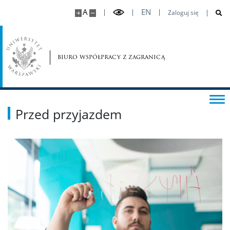
A
EN
Zaloguj się
biuro współpracy z zagranicą
Przed przyjazdem