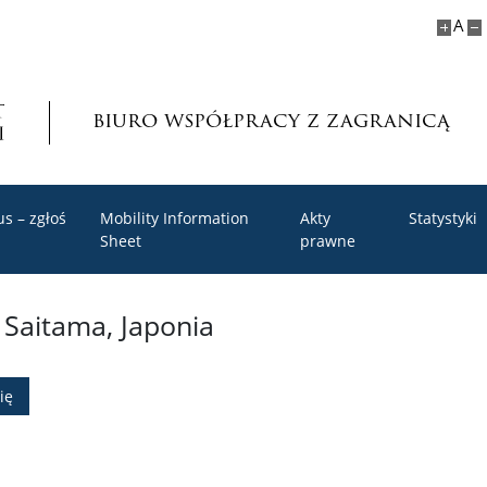
A
biuro współpracy z zagranicą
s – zgłoś
Mobility Information
Akty
Statystyki
Sheet
prawne
 Saitama, Japonia
ię