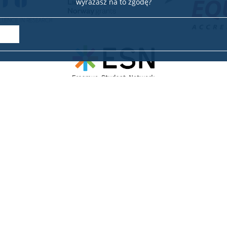
wyrażasz na to zgodę?
biuro w