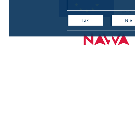
Tak
Nie
+
−