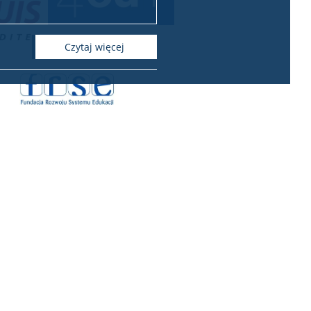
czytaj więcej
spółpracy z zagranicą
Biuro Współpracy z Zagranicą
Krakowskie Przedmieście 26/28
00-927 Warszawa