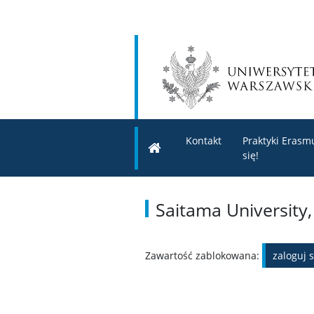
Kontakt
Praktyki Erasmu
się!
Saitama University,
Zawartość zablokowana:
zaloguj s