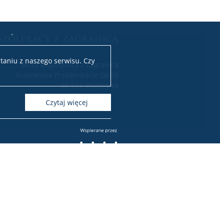
spółpracy z zagranicą
taniu z naszego serwisu. Czy
Biuro Współpracy z Zagranicą
Krakowskie Przedmieście 26/28
00-927 Warszawa
czytaj więcej