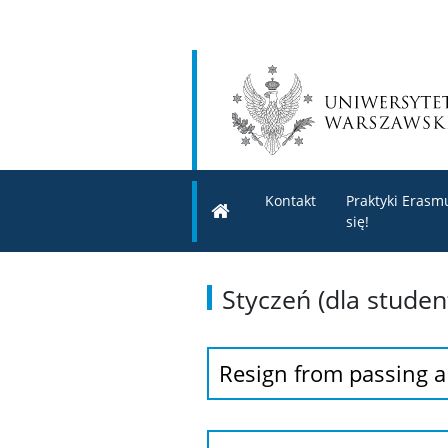
Kontakt
Praktyki Erasmu
się!
Styczeń (dla stude
Resign from passing a c