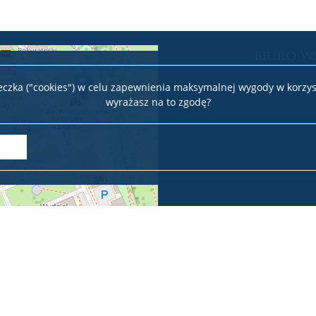
biuro w
teczka ("cookies") w celu zapewnienia maksymalnej wygody w korzys
wyrażasz na to zgodę?
Leaflet
|
©
OpenStreetMap
contributors
Deklaracja dostępności