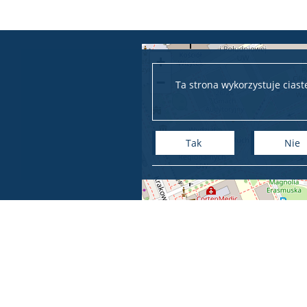
+
−
Ta strona wykorzystuje cias
Tak
Nie