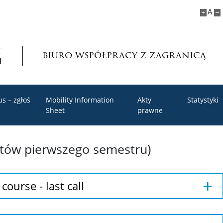
A
biuro współpracy z zagranicą
s – zgłoś
Mobility Information
Akty
Statystyki
Sheet
prawne
ntów pierwszego semestru)
ourse - last call